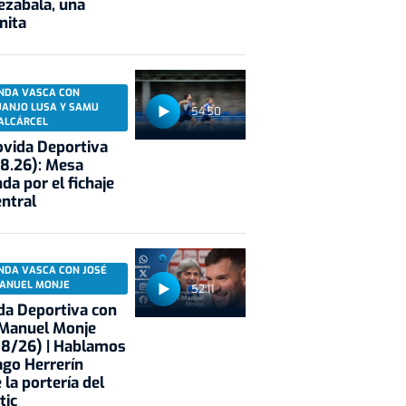
ezabala, una
nita
NDA VASCA CON
UANJO LUSA Y SAMU
54:50
ALCÁRCEL
vida Deportiva
8.26): Mesa
da por el fichaje
entral
NDA VASCA CON JOSÉ
ANUEL MONJE
52:11
a Deportiva con
 Manuel Monje
08/26) | Hablamos
ago Herrerín
 la portería del
tic