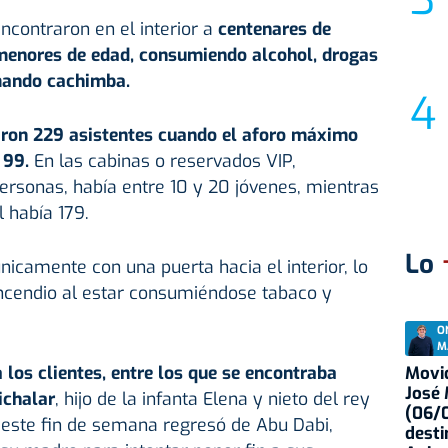
ncontraron en el interior a
centenares de
 menores de edad, consumiendo alcohol, drogas
mando cachimba.
aron 229 asistentes cuando el aforo máximo
e 99.
En las cabinas o reservados VIP,
ersonas, había entre 10 y 20 jóvenes, mientras
l había 179.
Lo
icamente con una puerta hacia el interior, lo
incendio al estar consumiéndose tabaco y
O
M
 los clientes, entre los que se encontraba
Movid
José
ichalar
, hijo de la infanta Elena y nieto del rey
(06/0
e este fin de semana regresó de Abu Dabi,
desti