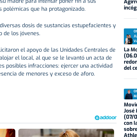
su madre para intentar poner fin a sus
Agirr
incóg
s polémicas que ha protagonizado.
diversas dosis de sustancias estupefacientes y
O
o de los jóvenes.
J
V
La Mo
licitaron el apoyo de las Unidades Centrales de
(06.0
ojar el local, al que se le levantó un acta de
redon
es posibles infracciones: ejercer una actividad
del c
presencia de menores y exceso de aforo.
O
M
Movid
José
(07/
con I
sobre
Athle