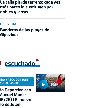
La caña pierde terreno: cada vez
más bares la sustituyen por
dobles y jarras
GIPUZKOA
Banderas de las playas de
Gipuzkoa
+
escuchado
NDA VASCA CON JOSÉ
ANUEL MONJE
51:59
a Deportiva con
 Manuel Monje
8/26) | El nuevo
no de Julen