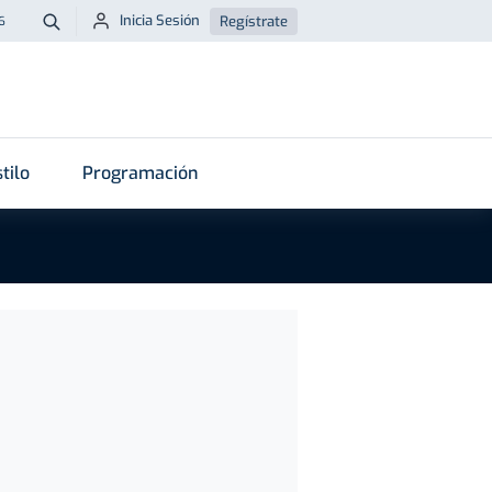
Inicia Sesión
Regístrate
6
Buscar
tilo
Programación