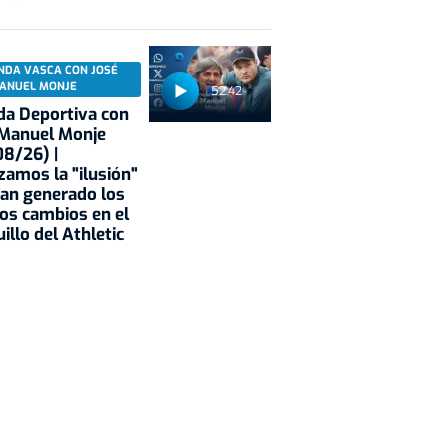
NDA VASCA CON JOSÉ
ANUEL MONJE
52:42
a Deportiva con
 Manuel Monje
8/26) |
zamos la "ilusión"
an generado los
os cambios en el
illo del Athletic