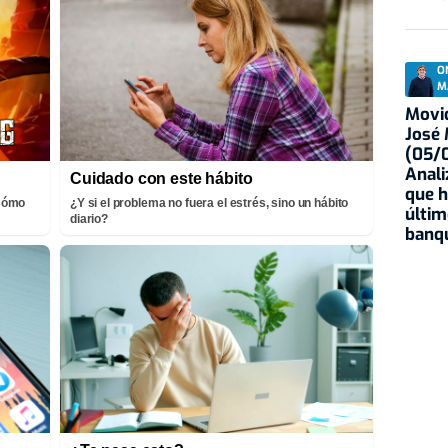
O
M
Movid
José
(05/0
Anali
Cuidado con este hábito
que h
¡Cómo
¿Y si el problema no fuera el estrés, sino un hábito
últim
diario?
banqu