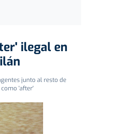
er' ilegal en
ilán
 agentes junto al resto de
 como 'after'