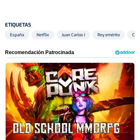
ETIQUETAS
España
Netflix
Juan Carlos I
Rey emérito
Cor