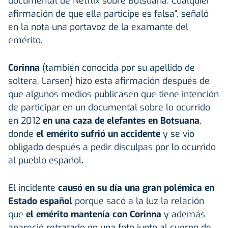
documental de Netflix sobre Botsuana. Cualquier
afirmación de que ella participe es falsa", señaló
en la nota una portavoz de la examante del
emérito.
Corinna
(también conocida por su apellido de
soltera, Larsen) hizo esta afirmación después de
que algunos medios publicasen que tiene intención
de participar en un documental sobre lo ocurrido
en 2012
en una caza de elefantes en Botsuana
,
donde
el emérito sufrió un accidente
y se vio
obligado después a pedir disculpas por lo ocurrido
al pueblo español
.
El incidente
causó en su día una gran polémica en
Estado español
porque sacó a la luz la relación
que
el emérito mantenía con Corinna
y además
apareció retratado en una foto junto al cuerpo de