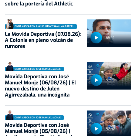
sobre la portería del Athletic
ONDA VASCA CON JUANJO LUSA Y SAMU VALCÁRCEL
La Movida Deportiva (07.08.26):
55:14
A Colonia en pleno volcán de
rumores
ONDA VASCA CON JOSÉ MANUEL MONJE
Movida Deportiva con José
51:59
Manuel Monje (06/08/26) | El
nuevo destino de Julen
Agirrezabala, una incógnita
ONDA VASCA CON JOSÉ MANUEL MONJE
Movida Deportiva con José
52:42
Manuel Monje (05/08/26) |