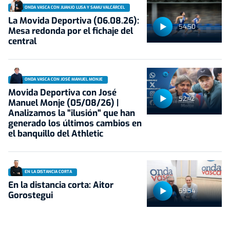
ONDA VASCA CON JUANJO LUSA Y SAMU VALCÁRCEL
La Movida Deportiva (06.08.26):
54:50
Mesa redonda por el fichaje del
central
ONDA VASCA CON JOSÉ MANUEL MONJE
Movida Deportiva con José
52:42
Manuel Monje (05/08/26) |
Analizamos la "ilusión" que han
generado los últimos cambios en
el banquillo del Athletic
EN LA DISTANCIA CORTA
En la distancia corta: Aitor
59:54
Gorostegui