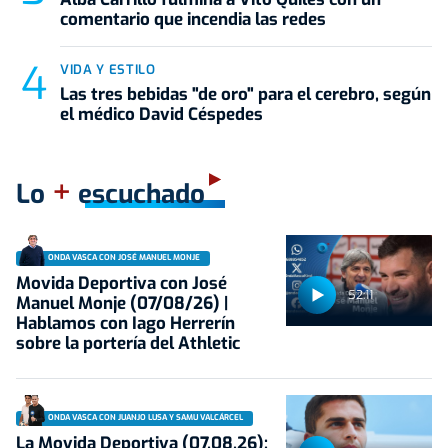
comentario que incendia las redes
VIDA Y ESTILO
Las tres bebidas "de oro" para el cerebro, según
el médico David Céspedes
+
Lo
escuchado
ONDA VASCA CON JOSÉ MANUEL MONJE
Movida Deportiva con José
52:11
Manuel Monje (07/08/26) |
Hablamos con Iago Herrerín
sobre la portería del Athletic
ONDA VASCA CON JUANJO LUSA Y SAMU VALCÁRCEL
La Movida Deportiva (07.08.26):