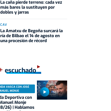
La caña pierde terreno: cada vez
más bares la sustituyen por
dobles y jarras
CAV
La Amatxu de Begoña surcará la
ría de Bilbao el 14 de agosto en
una procesión de récord
+
escuchado
NDA VASCA CON JOSÉ
ANUEL MONJE
52:11
a Deportiva con
 Manuel Monje
08/26) | Hablamos