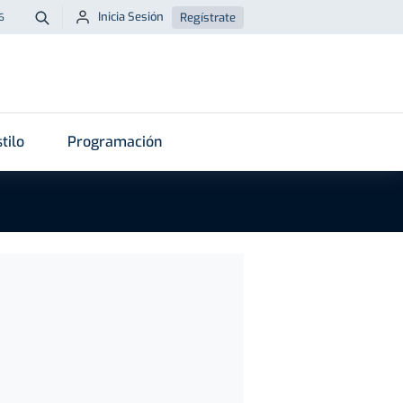
Inicia Sesión
Regístrate
6
Buscar
tilo
Programación