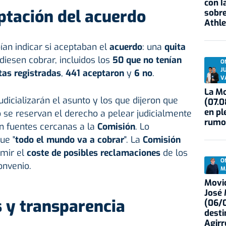
con I
ptación del acuerdo
sobre
Athle
ebían indicar si aceptaban el
acuerdo
: una
quita
iesen cobrar, incluidos los
50 que no tenían
O
J
tas registradas
,
441 aceptaron
y
6 no
.
V
La Mo
judicializarán el asunto y los que dijeron que
(07.0
en pl
 se reservan el derecho a pelear judicialmente
rumo
on fuentes cercanas a la
Comisión
. Lo
ue "
todo el mundo va a cobrar
". La
Comisión
mir el
coste de posibles reclamaciones
de los
O
onvenio.
M
Movid
José
s y transparencia
(06/0
desti
Agirr