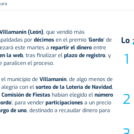
tura
Villamanín (
León
)
, que vendió más
Lo
spaldadas por
décimos
en el premio '
Gordo
' de
ezará este martes a
repartir el dinero
entre
 en la web
, tras finalizar el
plazo de registro
, y
 paralicen el proceso.
, el municipio de
Villamanín
, de algo menos de
e alegría con el
sorteo de la Lotería de Navidad
,
a
Comisión de Fiestas
habían elegido el
número
ordo
', para vender
participaciones
a un precio
argo de uno
, destinado a recaudar dinero para