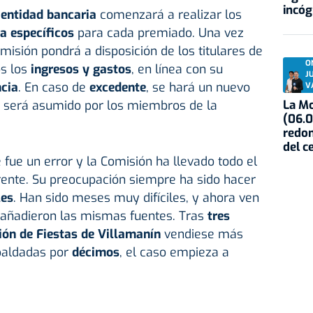
incóg
a
entidad bancaria
comenzará a realizar los
ra específicos
para cada premiado. Una vez
omisión pondrá a disposición de los titulares de
O
s los
ingresos y gastos
, en línea con su
J
cia
. En caso de
excedente
, se hará un nuevo
V
La Mo
, será asumido por los miembros de la
(06.0
redon
del c
 fue un error y la Comisión ha llevado todo el
ente. Su preocupación siempre ha sido hacer
les
. Han sido meses muy difíciles, y ahora ven
", añadieron las mismas fuentes. Tras
tres
ón de Fiestas de Villamanín
vendiese más
paldadas por
décimos
, el caso empieza a