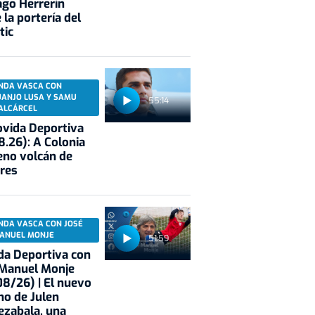
ago Herrerín
 la portería del
tic
NDA VASCA CON
UANJO LUSA Y SAMU
55:14
ALCÁRCEL
vida Deportiva
8.26): A Colonia
eno volcán de
res
NDA VASCA CON JOSÉ
ANUEL MONJE
51:59
a Deportiva con
 Manuel Monje
8/26) | El nuevo
no de Julen
ezabala, una