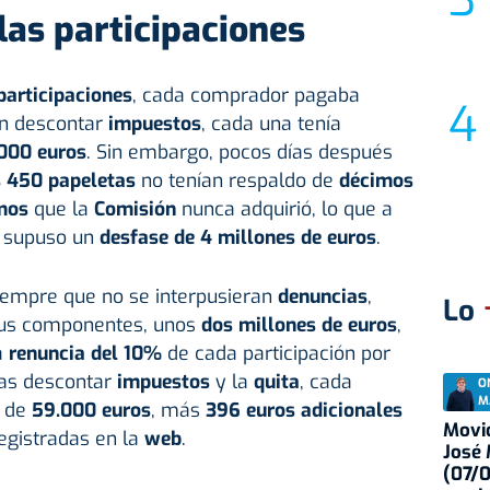
as participaciones
participaciones
, cada comprador pagaba
sin descontar
impuestos
, cada una tenía
000 euros
. Sin embargo, pocos días después
s 450 papeletas
no tenían respaldo de
décimos
mos
que la
Comisión
nunca adquirió, lo que a
supuso un
desfase de 4 millones de euros
.
iempre que no se interpusieran
denuncias
,
Lo
 sus componentes, unos
dos millones de euros
,
la
renuncia del 10%
de cada participación por
ras descontar
impuestos
y la
quita
, cada
O
M
o de
59.000 euros
, más
396 euros adicionales
Movid
registradas en la
web
.
José
(07/