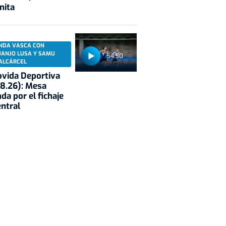
nita
NDA VASCA CON
UANJO LUSA Y SAMU
54:50
ALCÁRCEL
vida Deportiva
8.26): Mesa
da por el fichaje
entral