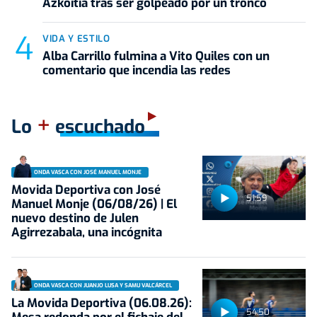
Azkoitia tras ser golpeado por un tronco
VIDA Y ESTILO
Alba Carrillo fulmina a Vito Quiles con un
comentario que incendia las redes
+
Lo
escuchado
ONDA VASCA CON JOSÉ MANUEL MONJE
Movida Deportiva con José
51:59
Manuel Monje (06/08/26) | El
nuevo destino de Julen
Agirrezabala, una incógnita
ONDA VASCA CON JUANJO LUSA Y SAMU VALCÁRCEL
La Movida Deportiva (06.08.26):
54:50