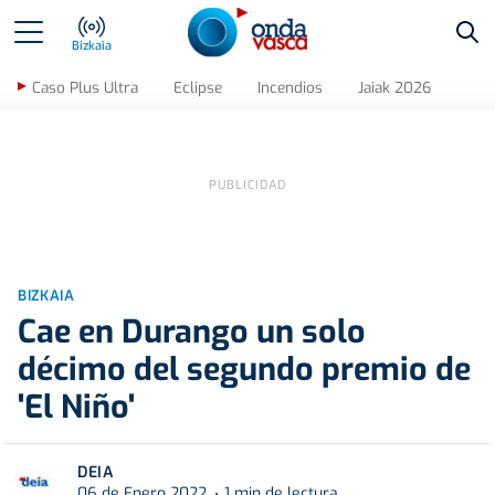
Bus
Bizkaia
Caso Plus Ultra
Eclipse
Incendios
Jaiak 2026
BIZKAIA
Cae en Durango un solo
décimo del segundo premio de
'El Niño'
DEIA
06 de Enero 2022
1 min de lectura