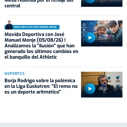
Mesa redonda por el fichaje del
central
ONDA VASCA CON JOSÉ MANUEL MONJE
Movida Deportiva con José
52:42
Manuel Monje (05/08/26) |
Analizamos la "ilusión" que han
generado los últimos cambios en
el banquillo del Athletic
DEPORTES
Borja Rodrigo sobre la polémica
en la Liga Euskotren: "El remo no
09:23
es un deporte aritmético"