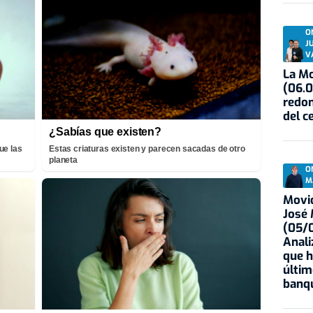
O
J
V
La Mo
(06.0
redon
del c
¿Sabías que existen?
ue las
Estas criaturas existen y parecen sacadas de otro
planeta
O
M
Movid
José
(05/0
Anali
que h
últim
banqu