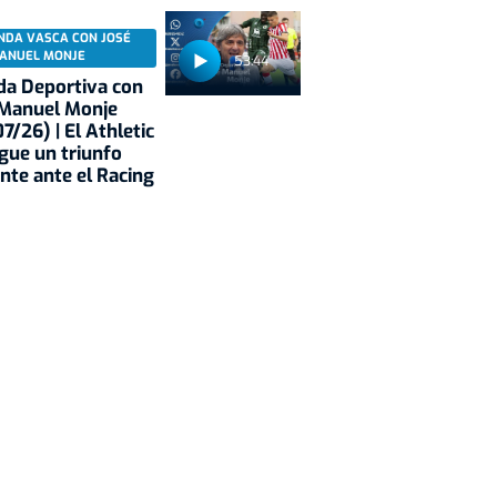
NDA VASCA CON JOSÉ
ANUEL MONJE
53:44
a Deportiva con
 Manuel Monje
7/26) | El Athletic
gue un triunfo
nte ante el Racing