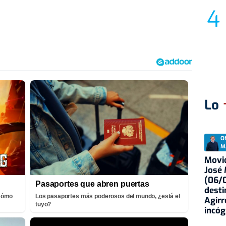
Lo
O
M
Movid
José
(06/0
Pasaportes que abren puertas
desti
¡Cómo
Los pasaportes más poderosos del mundo, ¿está el
Agirr
tuyo?
incóg