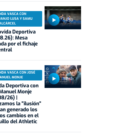
NDA VASCA CON
UANJO LUSA Y SAMU
54:50
ALCÁRCEL
vida Deportiva
8.26): Mesa
da por el fichaje
entral
NDA VASCA CON JOSÉ
ANUEL MONJE
52:42
a Deportiva con
 Manuel Monje
8/26) |
zamos la "ilusión"
an generado los
os cambios en el
illo del Athletic