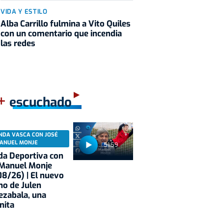
VIDA Y ESTILO
Alba Carrillo fulmina a Vito Quiles
con un comentario que incendia
las redes
+
escuchado
NDA VASCA CON JOSÉ
ANUEL MONJE
51:59
a Deportiva con
 Manuel Monje
8/26) | El nuevo
no de Julen
ezabala, una
nita