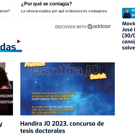
¿Por qué se contagia?
O
fuerzo?
La ciencia explica por qué el bostezo es contagioso
M
Movid
DISCOVER WITH
José
(30/0
consi
adas
solve
y
Handira JO 2023, concurso de
tesis doctorales