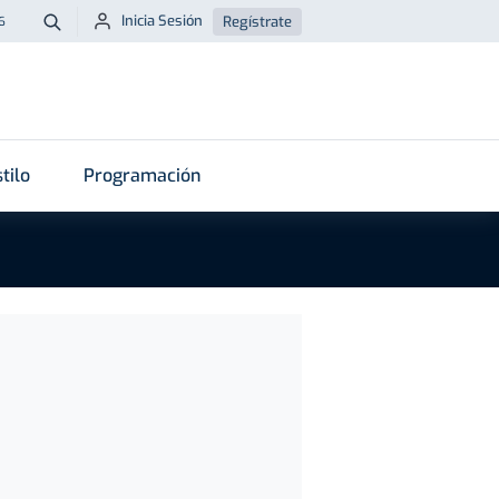
Inicia Sesión
Regístrate
6
Buscar
tilo
Programación