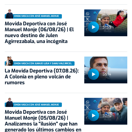
ONDA VASCA CON JOSÉ MANUEL MONJE
Movida Deportiva con José
51:59
Manuel Monje (06/08/26) | El
nuevo destino de Julen
Agirrezabala, una incógnita
ONDA VASCA CON JUANJO LUSA Y SAMU VALCÁRCEL
La Movida Deportiva (07.08.26):
55:14
A Colonia en pleno volcán de
rumores
ONDA VASCA CON JOSÉ MANUEL MONJE
Movida Deportiva con José
52:42
Manuel Monje (05/08/26) |
Analizamos la "ilusión" que han
generado los últimos cambios en