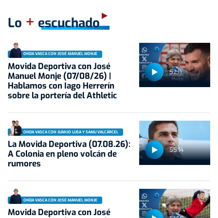
+
Lo
escuchado
ONDA VASCA CON JOSÉ MANUEL MONJE
Movida Deportiva con José
52:11
Manuel Monje (07/08/26) |
Hablamos con Iago Herrerín
sobre la portería del Athletic
ONDA VASCA CON JUANJO LUSA Y SAMU VALCÁRCEL
La Movida Deportiva (07.08.26):
55:14
A Colonia en pleno volcán de
rumores
ONDA VASCA CON JOSÉ MANUEL MONJE
Movida Deportiva con José