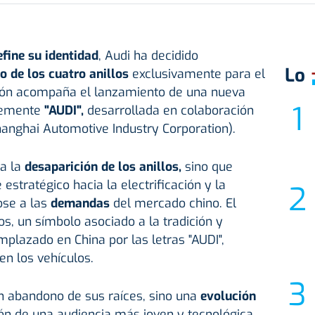
fine su identidad
, Audi ha decidido
Lo
o de los cuatro anillos
exclusivamente para el
ión acompaña el lanzamiento de una nueva
lemente
"AUDI",
desarrollada en colaboración
Shanghai Automotive Industry Corporation).
ca la
desaparición de los anillos,
sino que
estratégico hacia la electrificación y la
ose a las
demandas
del mercado chino. El
los, un símbolo asociado a la tradición y
mplazado en China por las letras "AUDI",
n los vehículos.
n abandono de sus raíces, sino una
evolución
ón de una audiencia más joven y tecnológica,