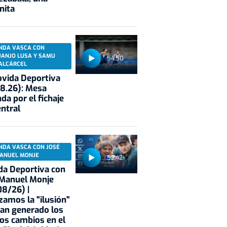
nita
NDA VASCA CON
UANJO LUSA Y SAMU
54:50
ALCÁRCEL
vida Deportiva
8.26): Mesa
da por el fichaje
entral
NDA VASCA CON JOSÉ
ANUEL MONJE
52:42
a Deportiva con
 Manuel Monje
8/26) |
zamos la "ilusión"
an generado los
os cambios en el