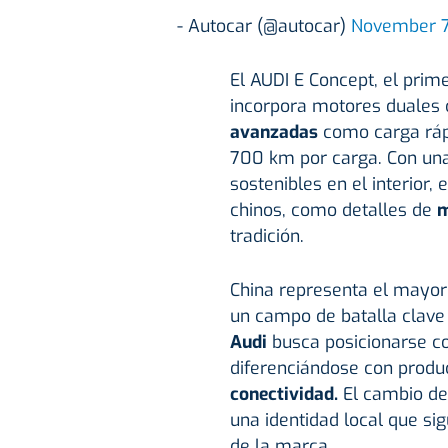
- Autocar (@autocar)
November 7
El AUDI E Concept, el pri
incorpora motores duales 
avanzadas
como carga rápi
700 km por carga. Con un
sostenibles en el interior,
chinos, como detalles de
m
tradición.
China representa el mayo
un campo de batalla clave 
Audi
busca posicionarse c
diferenciándose con produ
conectividad.
El cambio de
una identidad local que si
de la marca.