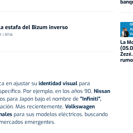
banqu
O
la estafa del Bizum inverso
J
V
 | NTM
La Mo
(05.0
Zezé.
rumo
ca en ajustar su
identidad visual
para
pecífico. Por ejemplo, en los años 90,
Nissan
os para Japón bajo el nombre de
"Infiniti",
ciación. Más recientemente,
Volkswagen
nales
para sus modelos eléctricos, buscando
 mercados emergentes.