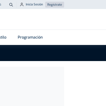
Inicia Sesión
Regístrate
6
Buscar
tilo
Programación