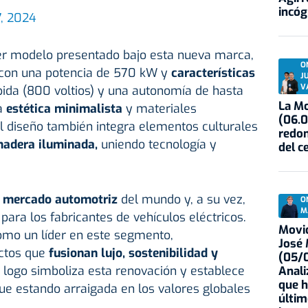
incóg
, 2024
mer modelo presentado bajo esta nueva marca,
O
con una potencia de 570 kW y
características
J
V
da (800 voltios) y una autonomía de hasta
La Mo
a
estética minimalista
y materiales
(06.0
 el diseño también integra elementos culturales
redon
adera iluminada,
uniendo tecnología y
del c
r
mercado automotriz
del mundo y, a su vez,
O
M
para los fabricantes de vehículos eléctricos.
Movid
omo un líder en este segmento,
José
ctos que
fusionan lujo, sostenibilidad y
(05/0
 logo simboliza esta renovación y establece
Anali
que h
gue estando arraigada en los valores globales
últim