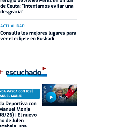
refugio de Alvise Pérez en un bar
de Ceuta: "Intentamos evitar una
desgracia"
ACTUALIDAD
Consulta los mejores lugares para
ver el eclipse en Euskadi
+
escuchado
NDA VASCA CON JOSÉ
ANUEL MONJE
51:59
a Deportiva con
 Manuel Monje
8/26) | El nuevo
no de Julen
ezabala, una