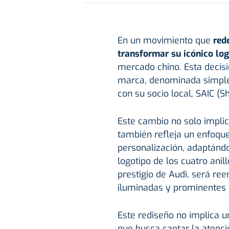
En un movimiento que
rede
transformar su icónico log
mercado chino. Esta decis
marca, denominada simp
con su socio local, SAIC (
Este cambio no solo impli
también refleja un enfoque 
personalización, adaptánd
logotipo de los cuatro anil
prestigio de Audi, será ree
iluminadas y prominentes e
Este rediseño no implica u
que busca captar la atenci