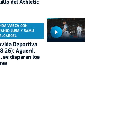
illo del Athletic
NDA VASCA CON
UANJO LUSA Y SAMU
55:18
ALCÁRCEL
vida Deportiva
8.26): Aguerd,
.. se disparan los
res