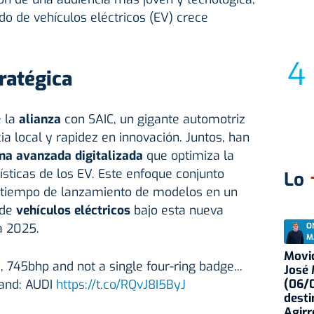
o de vehículos eléctricos (EV) crece
ratégica
e la
alianza
con SAIC, un gigante automotriz
ia local y rapidez en innovación. Juntos, han
ma avanzada digitalizada
que optimiza la
ísticas de los EV. Este enfoque conjunto
Lo
el tiempo de lanzamiento de modelos en un
 de
vehículos eléctricos
bajo esta nueva
a 2025.
O
M
Movid
, 745bhp and not a single four-ring badge...
José
rand: AUDI
https://t.co/RQvJ8I5ByJ
(06/0
desti
Agirr