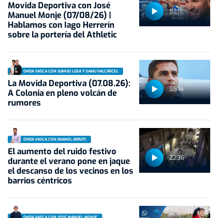
Movida Deportiva con José
52:11
Manuel Monje (07/08/26) |
Hablamos con Iago Herrerín
sobre la portería del Athletic
ONDA VASCA CON JUANJO LUSA Y SAMU VALCÁRCEL
La Movida Deportiva (07.08.26):
55:14
A Colonia en pleno volcán de
rumores
ONDA VASCA CON IMANOL ARRUTI
El aumento del ruido festivo
22:36
durante el verano pone en jaque
el descanso de los vecinos en los
barrios céntricos
ONDA VASCA CON JOSÉ MANUEL MONJE