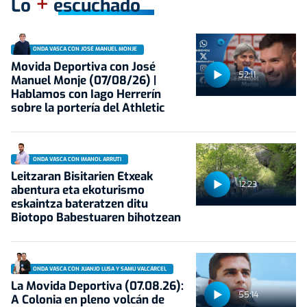
+
Lo
escuchado
ONDA VASCA CON JOSÉ MANUEL MONJE
Movida Deportiva con José
52:11
Manuel Monje (07/08/26) |
Hablamos con Iago Herrerín
sobre la portería del Athletic
ONDA VASCA CON IMANOL ARRUTI
Leitzaran Bisitarien Etxeak
12:23
abentura eta ekoturismo
eskaintza bateratzen ditu
Biotopo Babestuaren bihotzean
ONDA VASCA CON JUANJO LUSA Y SAMU VALCÁRCEL
La Movida Deportiva (07.08.26):
55:14
A Colonia en pleno volcán de