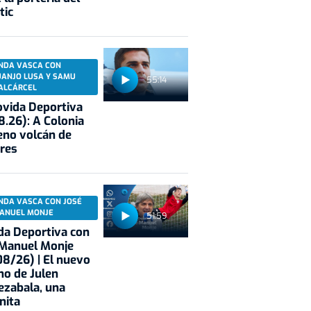
tic
NDA VASCA CON
UANJO LUSA Y SAMU
55:14
ALCÁRCEL
vida Deportiva
8.26): A Colonia
eno volcán de
res
NDA VASCA CON JOSÉ
ANUEL MONJE
51:59
a Deportiva con
 Manuel Monje
8/26) | El nuevo
no de Julen
ezabala, una
nita