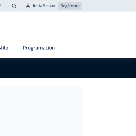
Inicia Sesión
Regístrate
6
Buscar
tilo
Programación