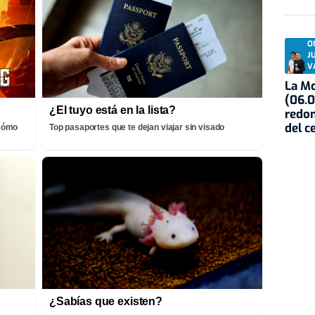
O
J
V
La Mo
(06.0
¿El tuyo está en la lista?
redon
del c
¡Cómo
Top pasaportes que te dejan viajar sin visado
¿Sabías que existen?