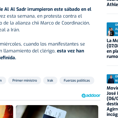
Athle
e Al Al Sadr irrumpieron este sábado en el
ez esta semana, en protesta contra el
o de la alianza chií Marco de Coordinación,
O
al a Irán.
J
V
La Mo
l miércoles, cuando los manifestantes se
(07.0
 un llamamiento del clérigo,
esta vez han
en pl
rumo
efinida.
O
ón
Primer ministro
Irak
Fuerzas políticas
M
Movid
José
(06/0
desti
Agirr
incóg