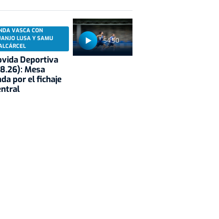
NDA VASCA CON
UANJO LUSA Y SAMU
54:50
ALCÁRCEL
vida Deportiva
8.26): Mesa
da por el fichaje
entral