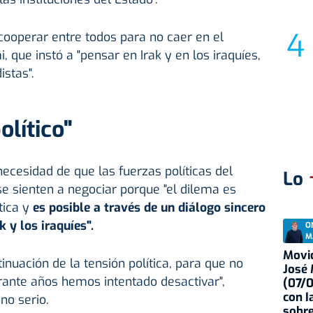
ooperar entre todos para no caer en el
 que instó a "pensar en Irak y en los iraquíes,
istas".
olítico"
 necesidad de que las fuerzas políticas del
Lo
 sienten a negociar porque "el dilema es
ítica y
es posible a través de un diálogo sincero
 y los iraquíes".
O
M
Movid
inuación de la tensión política, para que no
José
rante años hemos intentado desactivar",
(07/
con I
no serio.
sobre