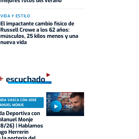
mejores fotos del verano
VIDA Y ESTILO
El impactante cambio físico de
Russell Crowe a los 62 años:
músculos, 25 kilos menos y una
nueva vida
+
escuchado
NDA VASCA CON JOSÉ
ANUEL MONJE
52:11
a Deportiva con
 Manuel Monje
08/26) | Hablamos
ago Herrerín
 la portería del