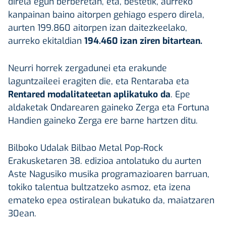
direla egun berberetan, eta, bestetik, aurreko
kanpainan baino aitorpen gehiago espero direla,
aurten 199.860 aitorpen izan daitezkeelako,
aurreko ekitaldian
194.460 izan ziren bitartean.
Neurri horrek zergadunei eta erakunde
laguntzaileei eragiten die, eta Rentaraba eta
Rentared modalitateetan aplikatuko da
. Epe
aldaketak Ondarearen gaineko Zerga eta Fortuna
Handien gaineko Zerga ere barne hartzen ditu.
Bilboko Udalak Bilbao Metal Pop-Rock
Erakusketaren 38. edizioa antolatuko du aurten
Aste Nagusiko musika programazioaren barruan,
tokiko talentua bultzatzeko asmoz, eta izena
emateko epea ostiralean bukatuko da, maiatzaren
30ean.