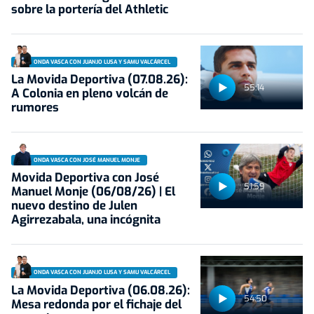
sobre la portería del Athletic
ONDA VASCA CON JUANJO LUSA Y SAMU VALCÁRCEL
La Movida Deportiva (07.08.26):
55:14
A Colonia en pleno volcán de
rumores
ONDA VASCA CON JOSÉ MANUEL MONJE
Movida Deportiva con José
51:59
Manuel Monje (06/08/26) | El
nuevo destino de Julen
Agirrezabala, una incógnita
ONDA VASCA CON JUANJO LUSA Y SAMU VALCÁRCEL
La Movida Deportiva (06.08.26):
54:50
Mesa redonda por el fichaje del