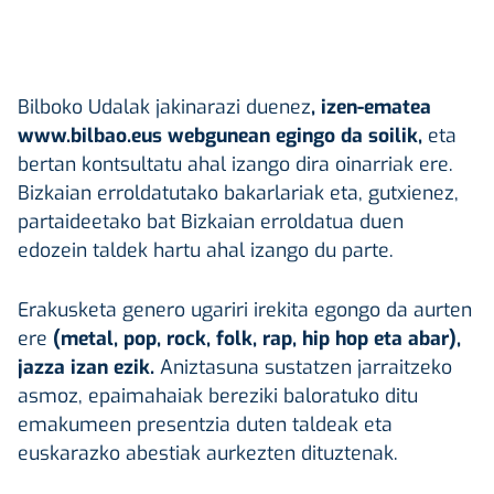
Bilboko Udalak jakinarazi duenez
, izen-ematea
www.bilbao.eus webgunean egingo da soilik,
eta
bertan kontsultatu ahal izango dira oinarriak ere.
Bizkaian erroldatutako bakarlariak eta, gutxienez,
partaideetako bat Bizkaian erroldatua duen
edozein taldek hartu ahal izango du parte.
Erakusketa genero ugariri irekita egongo da aurten
ere
(metal, pop, rock, folk, rap, hip hop eta abar),
jazza izan ezik.
Aniztasuna sustatzen jarraitzeko
asmoz, epaimahaiak bereziki baloratuko ditu
emakumeen presentzia duten taldeak eta
euskarazko abestiak aurkezten dituztenak.