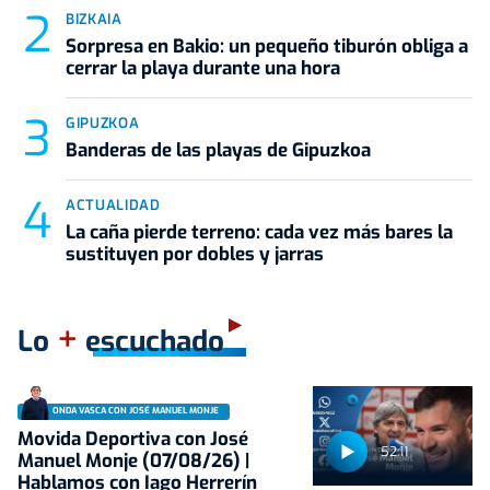
BIZKAIA
Sorpresa en Bakio: un pequeño tiburón obliga a
cerrar la playa durante una hora
GIPUZKOA
Banderas de las playas de Gipuzkoa
ACTUALIDAD
La caña pierde terreno: cada vez más bares la
sustituyen por dobles y jarras
+
Lo
escuchado
ONDA VASCA CON JOSÉ MANUEL MONJE
Movida Deportiva con José
52:11
Manuel Monje (07/08/26) |
Hablamos con Iago Herrerín