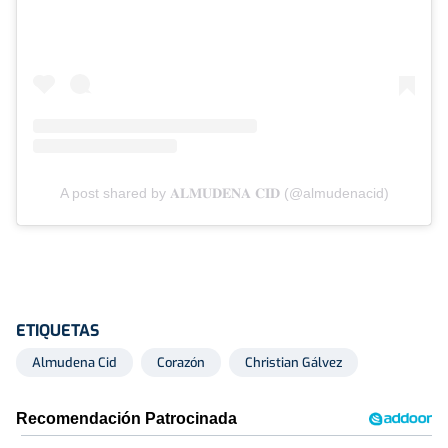
A post shared by 𝐀𝐋𝐌𝐔𝐃𝐄𝐍𝐀 𝐂𝐈𝐃 (@almudenacid)
ETIQUETAS
Almudena Cid
Corazón
Christian Gálvez