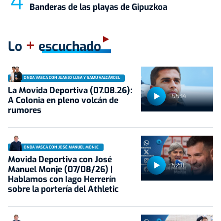
Banderas de las playas de Gipuzkoa
+
Lo
escuchado
ONDA VASCA CON JUANJO LUSA Y SAMU VALCÁRCEL
La Movida Deportiva (07.08.26):
55:14
A Colonia en pleno volcán de
rumores
ONDA VASCA CON JOSÉ MANUEL MONJE
Movida Deportiva con José
52:11
Manuel Monje (07/08/26) |
Hablamos con Iago Herrerín
sobre la portería del Athletic