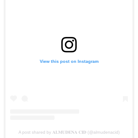
View this post on Instagram
A post shared by 𝐀𝐋𝐌𝐔𝐃𝐄𝐍𝐀 𝐂𝐈𝐃 (@almudenacid)