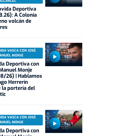
ALCÁRCEL
vida Deportiva
8.26): A Colonia
eno volcán de
res
NDA VASCA CON JOSÉ
ANUEL MONJE
52:11
a Deportiva con
 Manuel Monje
08/26) | Hablamos
ago Herrerín
 la portería del
tic
NDA VASCA CON JOSÉ
ANUEL MONJE
51:59
a Deportiva con