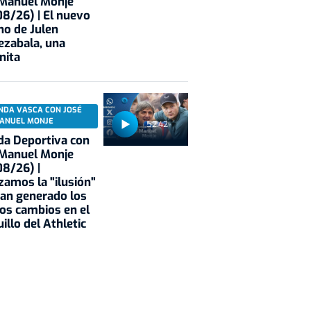
 Manuel Monje
8/26) | El nuevo
no de Julen
ezabala, una
nita
NDA VASCA CON JOSÉ
ANUEL MONJE
52:42
a Deportiva con
 Manuel Monje
8/26) |
zamos la "ilusión"
an generado los
os cambios en el
illo del Athletic