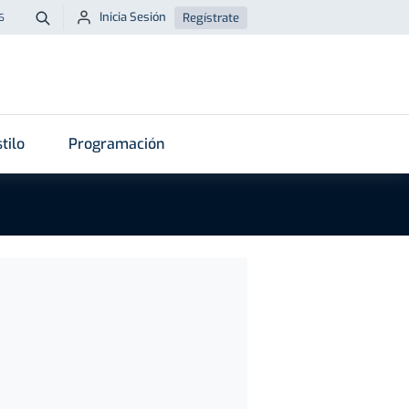
Inicia Sesión
Regístrate
6
Buscar
tilo
Programación