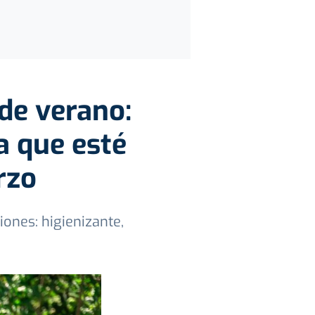
 de verano:
a que esté
rzo
ones: higienizante,