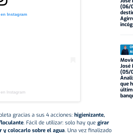
José
(06/0
desti
 en Instagram
Agirr
incóg
O
M
Movid
José
(05/0
Anali
que h
últim
 en Instagram
banqu
leta gracias a sus 4 acciones:
higienizante,
floculante
. Fácil de utilizar: solo hay que
girar
or y colocarlo sobre el agua
. Una vez finalizado