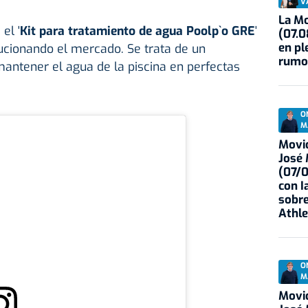
V
La Mo
el '
Kit para tratamiento de agua Poolp`o GRE
'
(07.0
en pl
ucionando el mercado. Se trata de un
rumo
antener el agua de la piscina en perfectas
O
M
Movid
José
(07/
con I
sobre
Athle
O
M
Movid