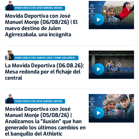
ONDA VASCA CON JOSÉ MANUEL MONJE
Movida Deportiva con José
51:59
Manuel Monje (06/08/26) | El
nuevo destino de Julen
Agirrezabala, una incógnita
ONDA VASCA CON JUANJO LUSA Y SAMU VALCÁRCEL
La Movida Deportiva (06.08.26):
54:50
Mesa redonda por el fichaje del
central
ONDA VASCA CON JOSÉ MANUEL MONJE
Movida Deportiva con José
52:42
Manuel Monje (05/08/26) |
Analizamos la "ilusión" que han
generado los últimos cambios en
el banquillo del Athletic