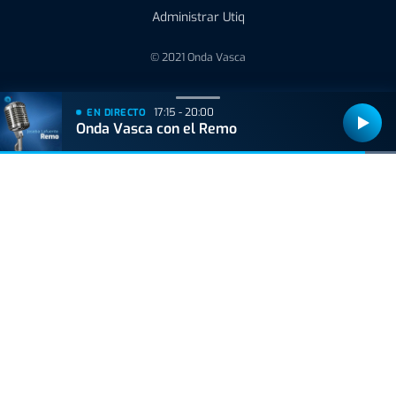
Administrar Utiq
© 2021 Onda Vasca
17:15 - 20:00
EN DIRECTO
Onda Vasca con el Remo
Bizkaiko Foru Aldundiak finantzatu du proiektu hau, 2021eko Suspertze
Adimentsua Programaren barruan.