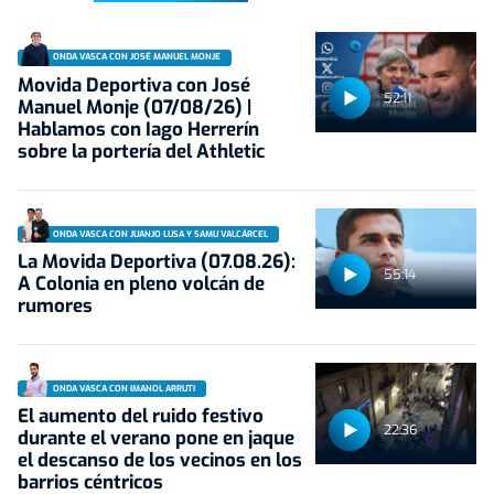
ONDA VASCA CON JOSÉ MANUEL MONJE
Movida Deportiva con José
52:11
Manuel Monje (07/08/26) |
Hablamos con Iago Herrerín
sobre la portería del Athletic
ONDA VASCA CON JUANJO LUSA Y SAMU VALCÁRCEL
La Movida Deportiva (07.08.26):
55:14
A Colonia en pleno volcán de
rumores
ONDA VASCA CON IMANOL ARRUTI
El aumento del ruido festivo
22:36
durante el verano pone en jaque
el descanso de los vecinos en los
barrios céntricos